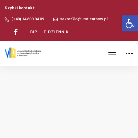
Szybki kontakt:
Ot
(+48) 14 688 84 09
sekret7lo@umt.tarnow.pl
BIP
E-DZIENNIK