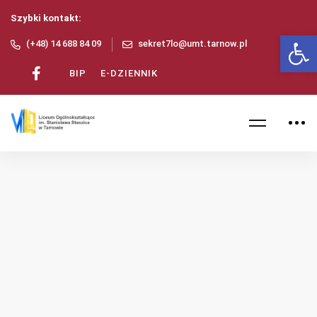
Szybki kontakt:
Ot
(+48) 14 688 84 09
sekret7lo@umt.tarnow.pl
BIP
E-DZIENNIK