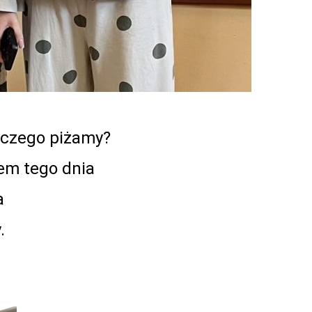
aczego piżamy?
em tego dnia
a
.