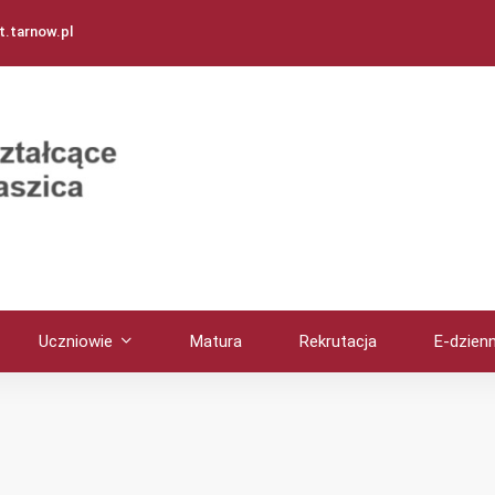
.tarnow.pl
Uczniowie
Matura
Rekrutacja
E-dzienn