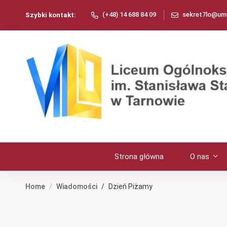
(+48) 14 688 84 09
sekret7lo@umt
Szybki kontakt:
Strona główna
O nas
Home
Wiadomości
Dzień Piżamy