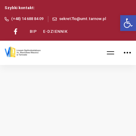
Szybki kontakt:
Ot
(+48) 14 688 84 09
sekret7lo@umt.tarnow.pl
BIP
E-DZIENNIK