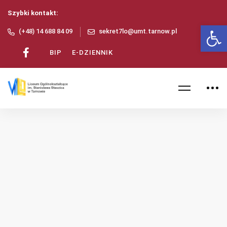
Szybki kontakt:
Ot
(+48) 14 688 84 09
sekret7lo@umt.tarnow.pl
BIP
E-DZIENNIK