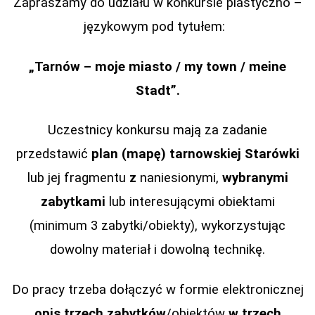
Zapraszamy do udziału w konkursie plastyczno –
językowym pod tytułem:
„Tarnów – moje miasto / my town / meine
Stadt”.
Uczestnicy konkursu mają za zadanie
przedstawić
plan (mapę) tarnowskiej Starówki
lub jej fragmentu
z
naniesionymi,
wybranymi
zabytkami
lub interesującymi obiektami
(minimum 3 zabytki/obiekty), wykorzystując
dowolny materiał i dowolną technikę.
Do pracy trzeba dołączyć w formie elektronicznej
opis trzech zabytków
/obiektów
w trzech