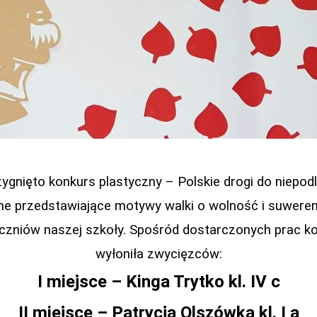
ygnięto konkurs plastyczny – Polskie drogi do niepodl
zne przedstawiające motywy walki o wolność i suweren
czniów naszej szkoły. Spośród dostarczonych prac k
wyłoniła zwycięzców:
I miejsce – Kinga Trytko kl. IV c
II miejsce – Patrycja Olszówka kl. I a