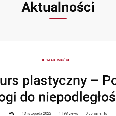
Aktualności
WIADOMOŚCI
urs plastyczny – Po
ogi do niepodległoś
AW
13 listopada 2022
1 198 views
0 comments