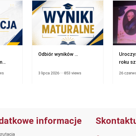
Odbiór wyników …
Uroczy
m
roku s
2025/2
ews
3 lipca 2026
853 views
26 czerw
datkowe informacje
Skontaktu
rutacja