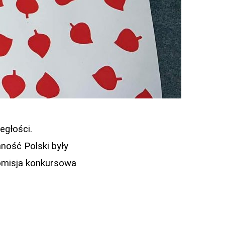
egłości.
ność Polski były
omisja konkursowa