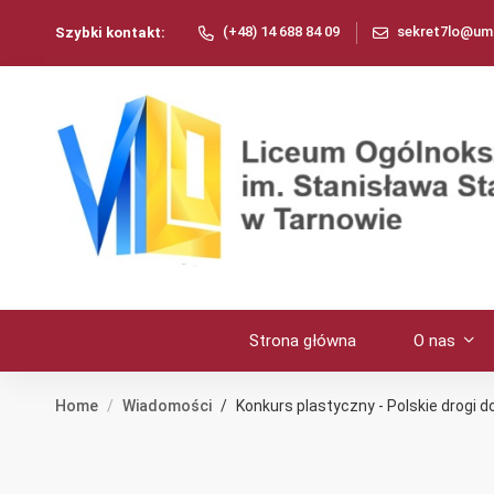
(+48) 14 688 84 09
sekret7lo@umt
Szybki kontakt:
Strona główna
O nas
Home
Wiadomości
Konkurs plastyczny - Polskie drogi do