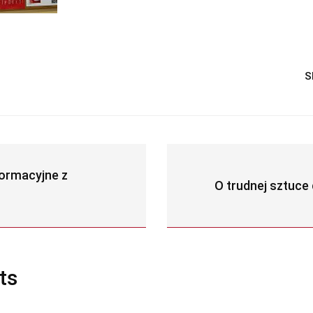
S
formacyjne z
O trudnej sztuce
ts