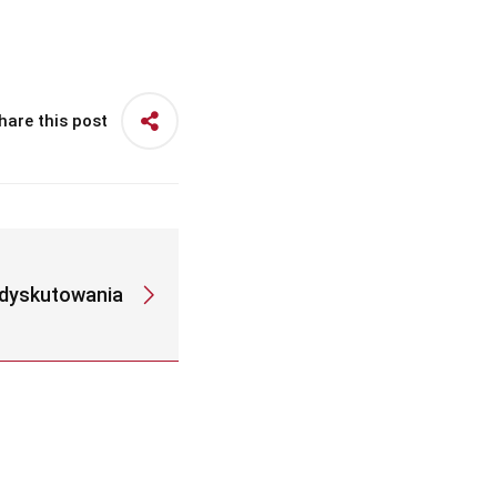
hare this post
 dyskutowania