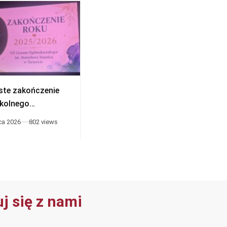
ste zakończenie
Wakacje
zkolnego
026
ca 2026
802 views
26 czerwca 2026
630 views
j się z nami