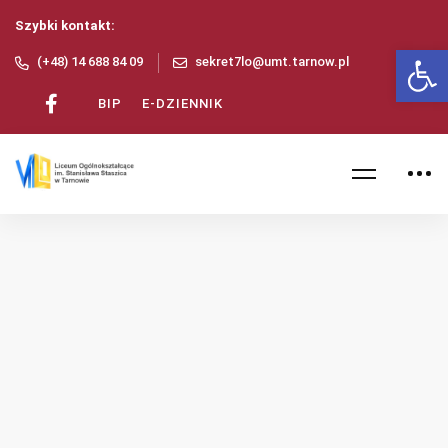
Szybki kontakt:
Ot
(+48) 14 688 84 09
sekret7lo@umt.tarnow.pl
BIP
E-DZIENNIK