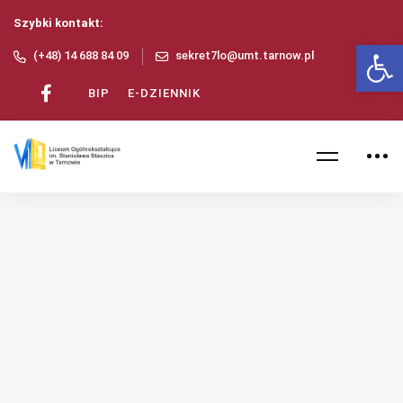
Szybki kontakt:
Ot
(+48) 14 688 84 09
sekret7lo@umt.tarnow.pl
BIP
E-DZIENNIK