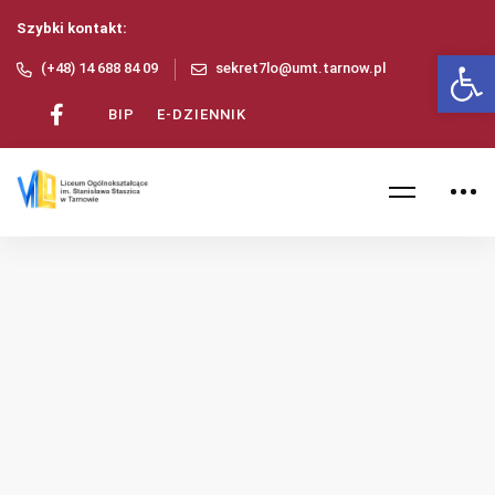
Szybki kontakt:
Ot
(+48) 14 688 84 09
sekret7lo@umt.tarnow.pl
BIP
E-DZIENNIK