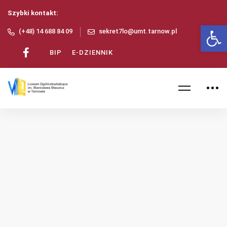
Szybki kontakt:
Ot
(+48) 14 688 84 09
sekret7lo@umt.tarnow.pl
BIP
E-DZIENNIK