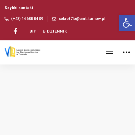
Szybki kontakt:
Ot
(+48) 14 688 84 09
sekret7lo@umt.tarnow.pl
BIP
E-DZIENNIK