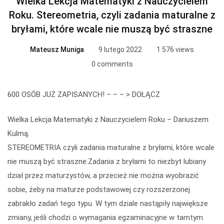
Wielka Lekcja Matematyki z Nauczycielem
Roku. Stereometria, czyli zadania maturalne z
bryłami, które wcale nie muszą być straszne
Mateusz Muniga
9 lutego 2022
1 576 views
0 comments
600 OSÓB JUŻ ZAPISANYCH! – – – >
DOŁĄCZ
Wielka Lekcja Matematyki z Nauczycielem Roku – Dariuszem
Kulmą.
STEREOMETRIA czyli zadania maturalne z bryłami, które wcale
nie muszą być straszne.Zadania z bryłami to niezbyt lubiany
dział przez maturzystów, a przecież nie można wyobrazić
sobie, żeby na maturze podstawowej czy rozszerzonej
zabrakło zadań tego typu. W tym dziale nastąpiły największe
zmiany, jeśli chodzi o wymagania egzaminacyjne w tamtym