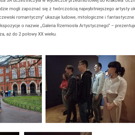
asa 3A uczestniczyła w wycieczce przedmiotowej do Krakowa. Uczni
e mogli zapoznać się z twórczością najwybitniejszego artysty okr
czewski romantyczny” ukazuje ludowe, mitologiczne i fantastyczne i
spozycje o nazwie ,,Galeria Rzemiosła Artystycznego” – prezentuj
a, aż do 2 połowy XX wieku.