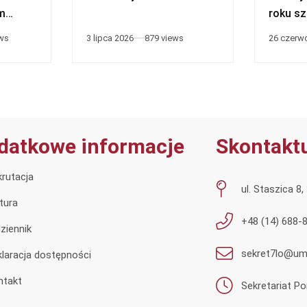
m
roku s
2025/2
ews
3 lipca 2026
879 views
26 czerw
datkowe informacje
Skontaktu
rutacja
ul. Staszica 8
tura
+48 (14) 688-
ziennik
sekret7lo@umt
laracja dostępności
ntakt
Sekretariat Po