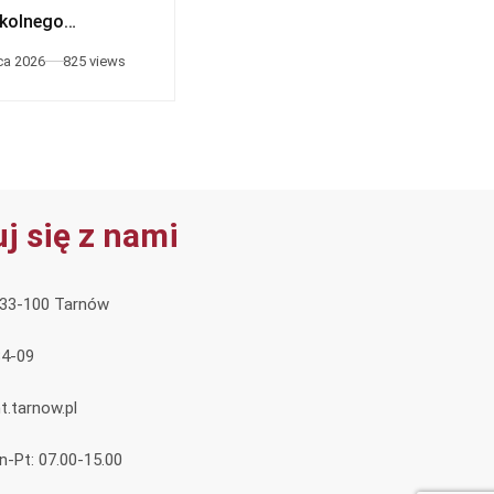
zkolnego
026
ca 2026
825 views
26 czerwca 2026
645 views
j się z nami
, 33-100 Tarnów
84-09
.tarnow.pl
n-Pt: 07.00-15.00