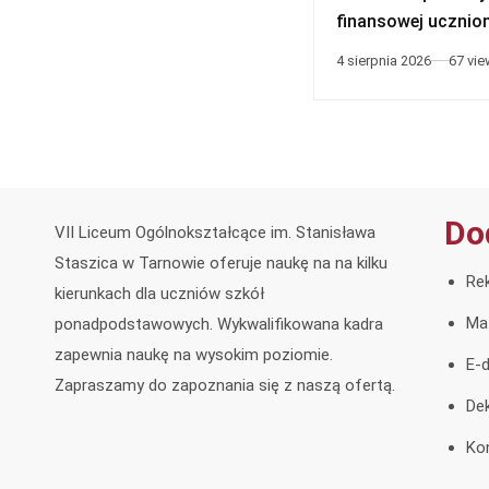
finansowej ucznio
niepełnosprawnym
4 sierpnia 2026
67 vi
Do
VII Liceum Ogólnokształcące im. Stanisława
Staszica w Tarnowie oferuje naukę na na kilku
Rek
kierunkach dla uczniów szkół
Ma
ponadpodstawowych. Wykwalifikowana kadra
zapewnia naukę na wysokim poziomie.
E-d
Zapraszamy do zapoznania się z naszą ofertą.
Dek
Ko