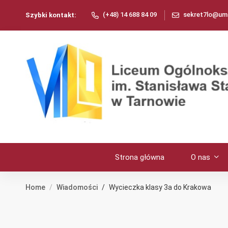
(+48) 14 688 84 09
sekret7lo@umt
Szybki kontakt:
Strona główna
O nas
Home
Wiadomości
Wycieczka klasy 3a do Krakowa