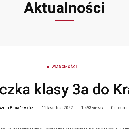
Aktualności
WIADOMOŚCI
czka klasy 3a do K
szula Banaś-Mróz
11 kwietnia 2022
1 493 views
0 comme