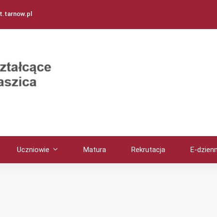
.tarnow.pl
Uczniowie
Matura
Rekrutacja
E-dzienn