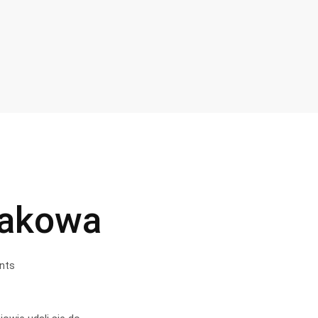
rakowa
nts