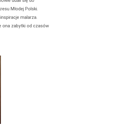
owie udali się do
esu Młodej Polski.
nspiracje malarza.
e ona zabytki od czasów