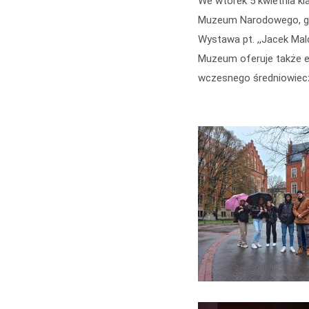
We wtorek 5 kwietnia kl
Muzeum Narodowego, gdzi
Wystawa pt. ,,Jacek Mal
Muzeum oferuje także ek
wczesnego średniowiecz