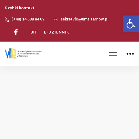
Szybki kontakt:
Ot
(+48) 14 688 84 09
sekret7lo@umt.tarnow.pl
BIP
E-DZIENNIK