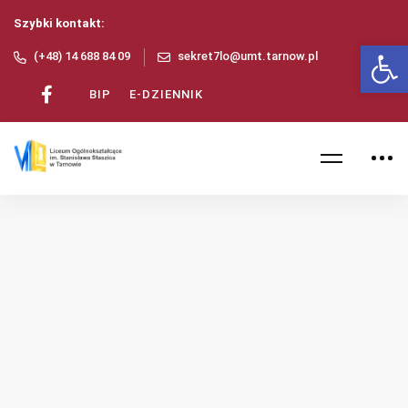
Szybki kontakt:
Ot
(+48) 14 688 84 09
sekret7lo@umt.tarnow.pl
BIP
E-DZIENNIK