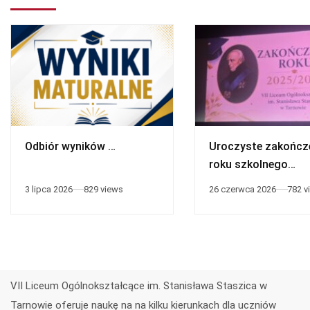
Odbiór wyników …
Uroczyste zakończ
roku szkolnego
2025/2026
3 lipca 2026
829 views
26 czerwca 2026
782 v
VII Liceum Ogólnokształcące im. Stanisława Staszica w
Tarnowie oferuje naukę na na kilku kierunkach dla uczniów