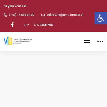
Szybki kontakt:
Ot
(+48) 14 688 84 09
sekret7lo@umt.tarnow.pl
BIP
E-DZIENNIK