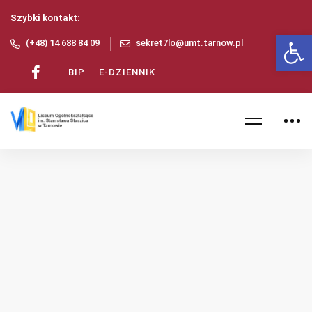
Szybki kontakt:
Ot
(+48) 14 688 84 09
sekret7lo@umt.tarnow.pl
BIP
E-DZIENNIK