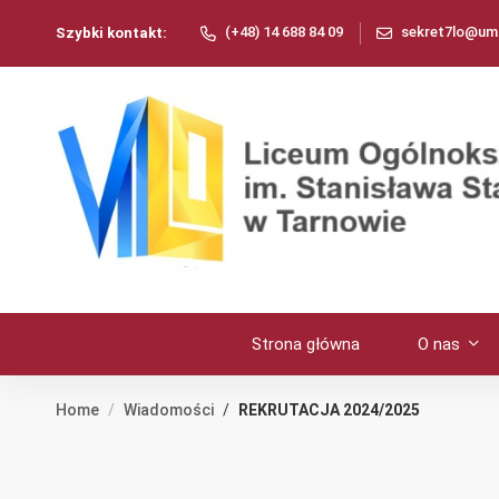
(+48) 14 688 84 09
sekret7lo@umt
Szybki kontakt:
Strona główna
O nas
Home
Wiadomości
REKRUTACJA 2024/2025