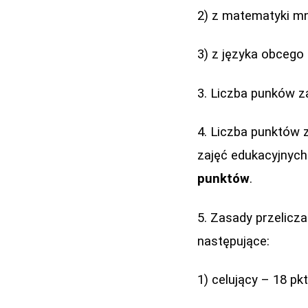
2) z matematyki mn
3) z języka obcego
3. Liczba punków z
4. Liczba punktów 
zajęć edukacyjnyc
punktów
.
5. Zasady przelicz
następujące:
1) celujący – 18 pk