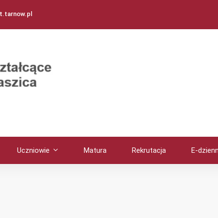
.tarnow.pl
Uczniowie
Matura
Rekrutacja
E-dzienn