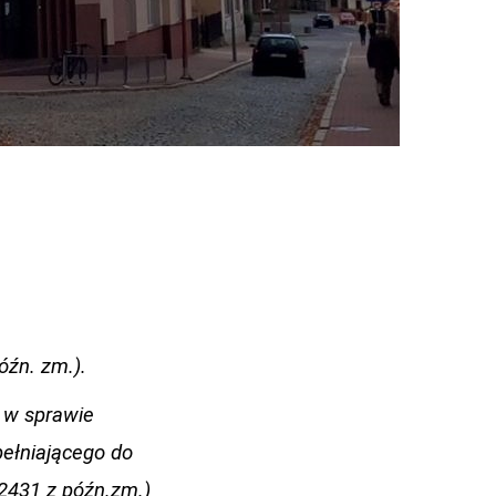
óźn. zm.).
. w sprawie
ełniającego do
 2431 z późn.zm.)