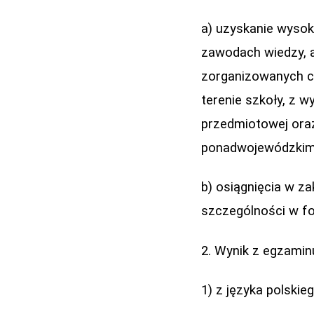
a) uzyskanie wyso
zawodach wiedzy, a
zorganizowanych co
terenie szkoły, z wy
przedmiotowej ora
ponadwojewódzkim
b) osiągnięcia w z
szczególności w fo
2. Wynik z egzamin
1) z języka polski