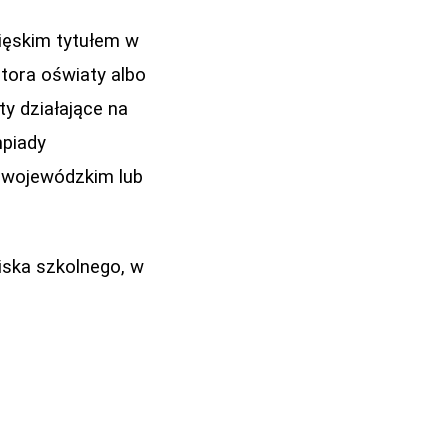
ięskim tytułem w
tora oświaty albo
y działające na
mpiady
 wojewódzkim lub
iska szkolnego, w