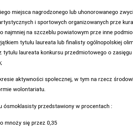
kiego miejsca nagrodzonego lub uhonorowanego zwyc
rtystycznych i sportowych organizowanych prze kura
 najmniej na szczeblu powiatowym prze inne podmiot
jątkiem tytułu laureata lub finalisty ogólnopolskiej oli
z tytułu laureata konkursu przedmiotowego o zasięgu
;
akresie aktywności społecznej, w tym na rzecz środow
rmie wolontariatu.
u ósmoklasisty przedstawiony w procentach :
ego mnoży się przez 0,35