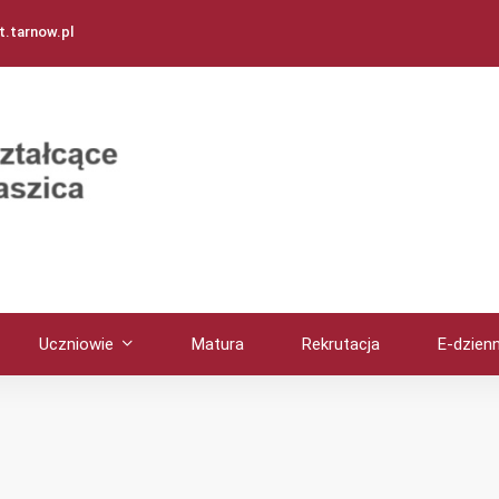
.tarnow.pl
Uczniowie
Matura
Rekrutacja
E-dzienn