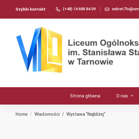
(+48) 14 688 84 09
sekret7lo@umt
Szybki kontakt:
Strona główna
O nas
Home
Wiadomości
Wystawa "Najbliżej"