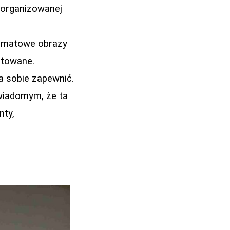
 zorganizowanej
ormatowe obrazy
ntowane.
a sobie zapewnić.
świadomym, że ta
nty,