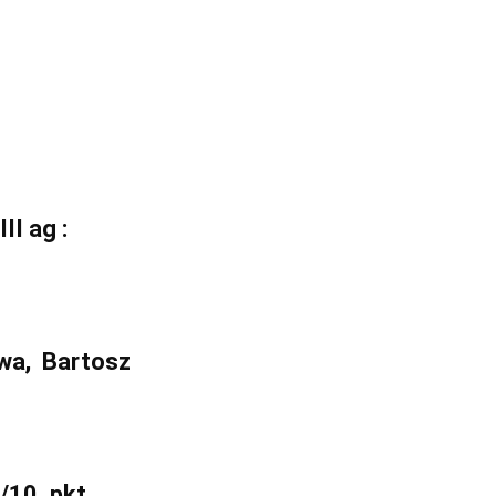
II ag :
owa, Bartosz
/10. pkt.