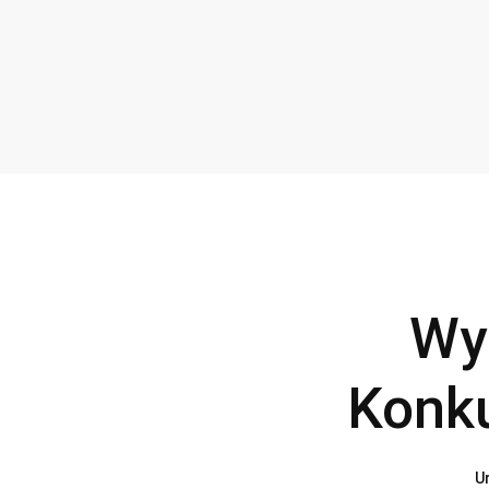
Wyn
Konku
U