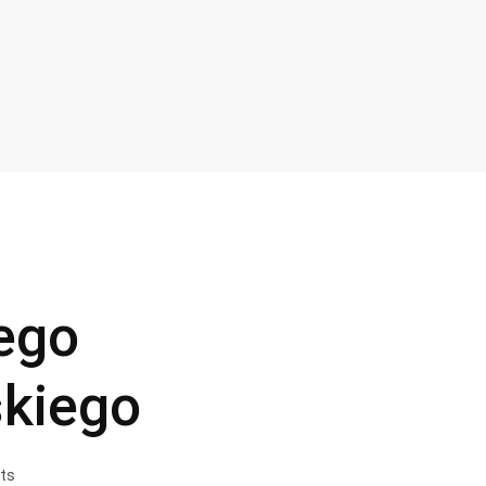
nego
skiego
ts