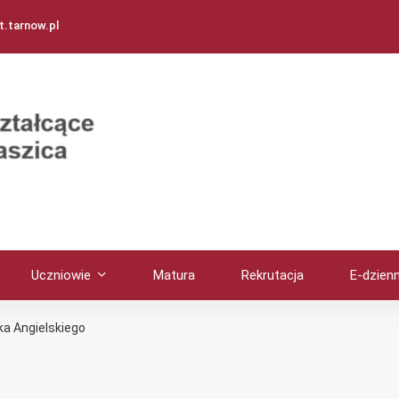
.tarnow.pl
Uczniowie
Matura
Rekrutacja
E-dzienn
ka Angielskiego