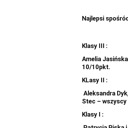
Najlepsi spośród
Klasy III :
Amelia Jasińska 
10/10pkt.
KLasy II :
Aleksandra Dyk,
Stec – wszyscy I
Klasy I :
Patrycja Piska i