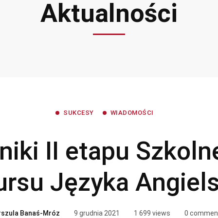
Aktualności
SUKCESY
WIADOMOŚCI
iki II etapu Szkol
rsu Języka Angiel
rszula Banaś-Mróz
9 grudnia 2021
1 699 views
0 commen