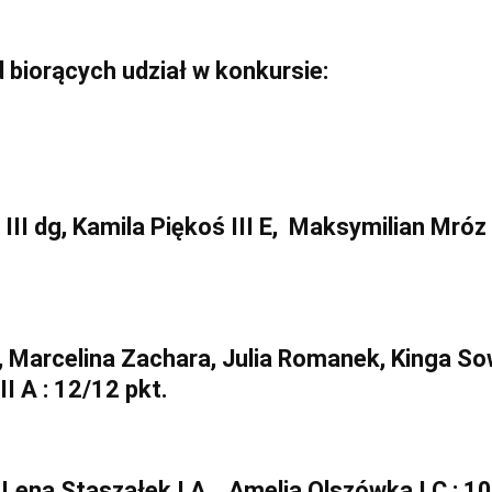
 biorących udział w konkursie:
III dg, Kamila Piękoś III E, Maksymilian Mróz I
 Marcelina Zachara, Julia Romanek, Kinga S
I A : 12/12 pkt.
 Lena Staszałek I A , Amelia Olszówka I C : 10