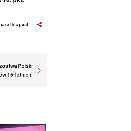
hare this post
zostwa Polski
ów 16-letnich.