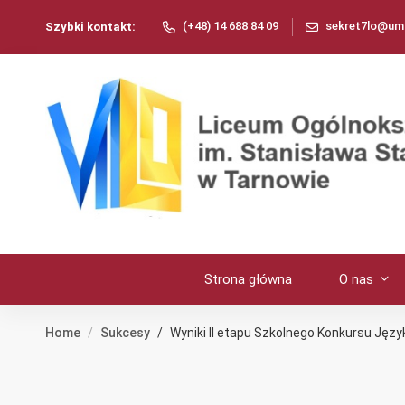
(+48) 14 688 84 09
sekret7lo@umt
Szybki kontakt:
Strona główna
O nas
Home
Sukcesy
Wyniki II etapu Szkolnego Konkursu Języ