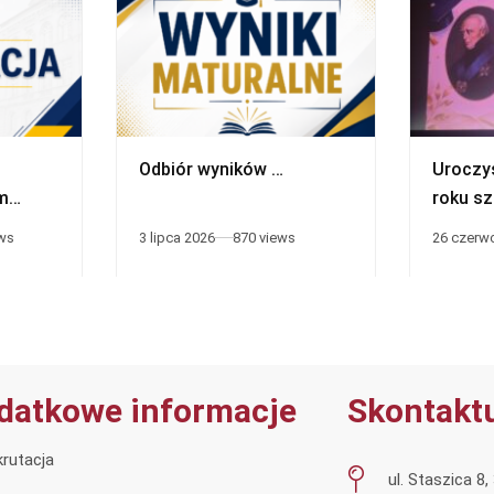
Odbiór wyników …
Uroczy
m
roku s
2025/2
ews
3 lipca 2026
870 views
26 czerw
datkowe informacje
Skontaktu
rutacja
ul. Staszica 8