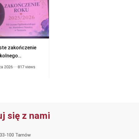
ste zakończenie
Wakacje
zkolnego
026
ca 2026
817 views
26 czerwca 2026
641 views
j się z nami
, 33-100 Tarnów