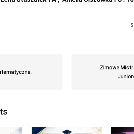
S
Zimowe Mistr
atematyczne.
Junior
ts