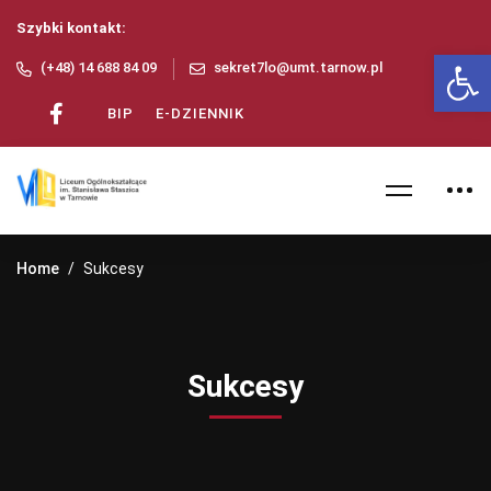
Szybki kontakt:
Ot
(+48) 14 688 84 09
sekret7lo@umt.tarnow.pl
BIP
E-DZIENNIK
Home
Sukcesy
Sukcesy