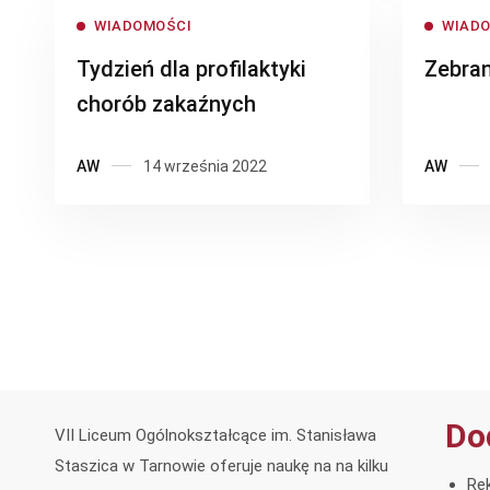
WIADOMOŚCI
WIAD
Tydzień dla profilaktyki
Zebran
chorób zakaźnych
AW
14 września 2022
AW
Do
VII Liceum Ogólnokształcące im. Stanisława
Staszica w Tarnowie oferuje naukę na na kilku
Rek