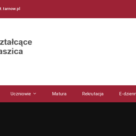
.tarnow.pl
Uczniowie
Matura
Rekrutacja
E-dzienn