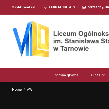
(+48) 14 688 84 09
sekret7lo@umt
Szybki kontakt:
Strona główna
O nas
Home
AW