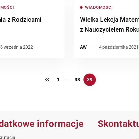
OMOŚCI
WIADOMOŚCI
ia z Rodzicami
Wielka Lekcja Matem
z Nauczycielem Roku
Dariuszem Kulmą.
6 września 2022
AW
4 października 2021
1
…
38
39
datkowe informacje
Skontaktu
rutacja