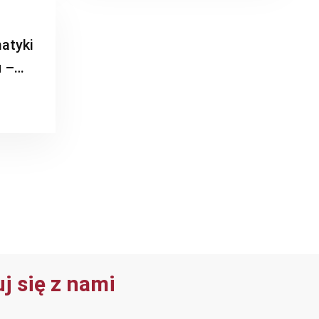
atyki
 –
j się z nami